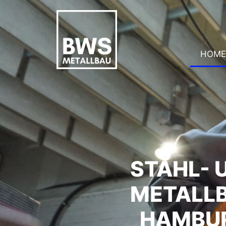
HOME
STAHL- 
METALL
HAMBU