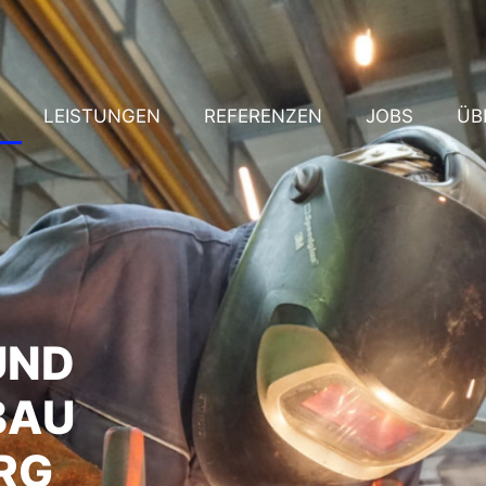
LEISTUNGEN
REFERENZEN
JOBS
ÜB
UND
BAU
RG